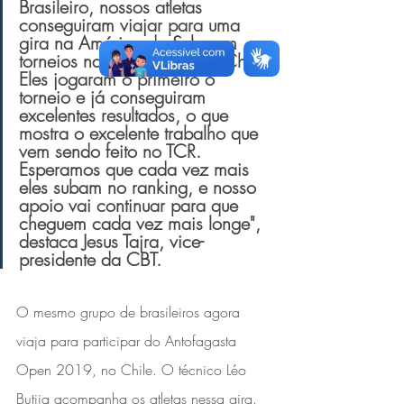
Brasileiro, nossos atletas 
conseguiram viajar para uma 
gira na América do Sul, com 
torneios na Argentina e no Chile. 
Eles jogaram o primeiro o 
torneio e já conseguiram 
excelentes resultados, o que 
mostra o excelente trabalho que 
vem sendo feito no TCR. 
Esperamos que cada vez mais 
eles subam no ranking, e nosso 
apoio vai continuar para que 
cheguem cada vez mais longe", 
destaca Jesus Tajra, vice-
presidente da CBT.
O mesmo grupo de brasileiros agora 
viaja para participar do Antofagasta 
Open 2019, no Chile. O técnico Léo 
Butija acompanha os atletas nessa gira.