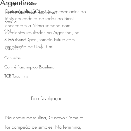
Argentina
Categoria Feminino
Florianópolis (SC) –
 Os representantes do 
International Tennis Federation
tênis em cadeira de rodas do Brasil 
Brasília
encerraram a última semana com 
CBT
excelentes resultados na Argentina, no 
Cañuelas Open, torneio Future com 
Super Copa
premiação de US$ 3 mil.
Bolsa TCR
Canuelas
Comitê Paralímpico Brasileiro
TCR Tocantins
Foto Divulgação
Na chave masculina, Gustavo Carneiro 
foi campeão de simples. Na feminina, 