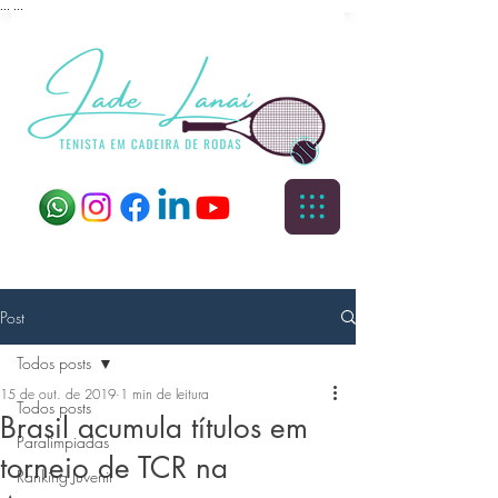
...
...
Post
Todos posts
15 de out. de 2019
1 min de leitura
Todos posts
Brasil acumula títulos em
Paralimpiadas
torneio de TCR na
Ranking Juvenil