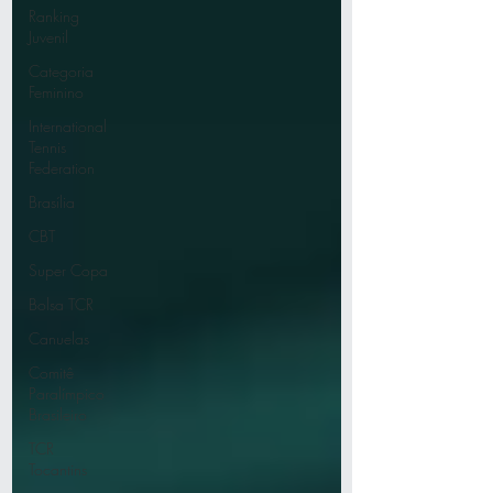
Ranking
Juvenil
Categoria
Feminino
International
Tennis
Federation
Brasília
CBT
Super Copa
Bolsa TCR
Canuelas
Comitê
Paralímpico
Brasileiro
TCR
Tocantins