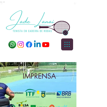
...
...
IMPRENSA