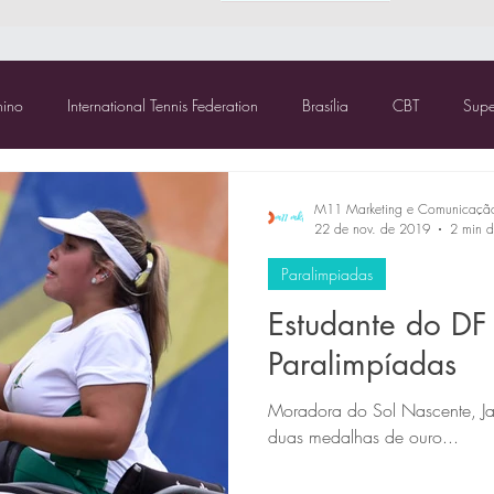
nino
International Tennis Federation
Brasília
CBT
Sup
TCR Tocantins
M11 Marketing e Comunicaçã
22 de nov. de 2019
2 min de
Paralimpiadas
Estudante do DF 
Paralimpíadas
Moradora do Sol Nascente, Ja
duas medalhas de ouro...