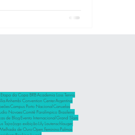
 Etapa da Copa BRB
Academia Loss Tennis
lia
Anhembi Convention Center
Argentina
peões
Campus Porto Nacional
Canuelas
udio Novaes
Comitê Paralímpico Brasileiro
cas de Blog
Evento Internacional
Grand Slam
us Tajra
Jogo exibição
Lily Lautenschlauger
Melhada de Ouro
Open Feminino
Palmas
residente
Ranking Juvenil