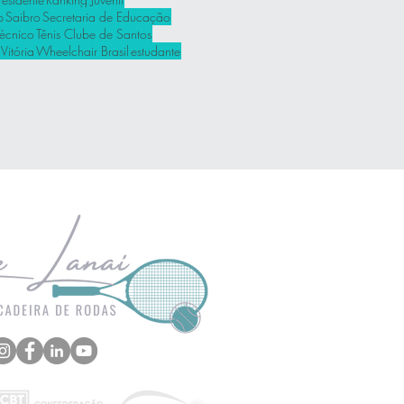
p
Saibro
Secretaria de Educação
Técnico
Tênis Clube de Santos
Vitória
Wheelchair Brasil
estudante