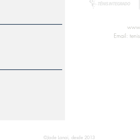
www.
Email:
teni
Contato para Parcerias
+55 
©Jade Lanai, desde 2013