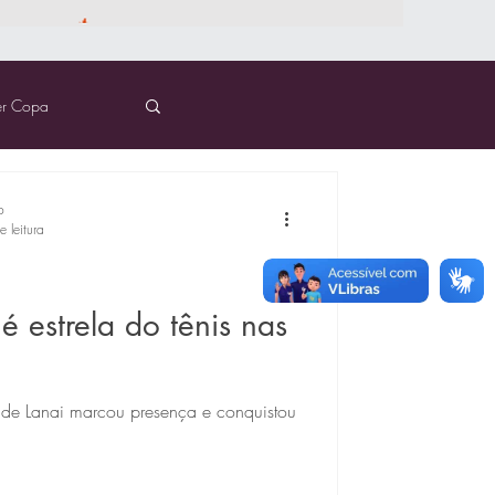
er Copa
o
 leitura
é estrela do tênis nas
de Lanai marcou presença e conquistou