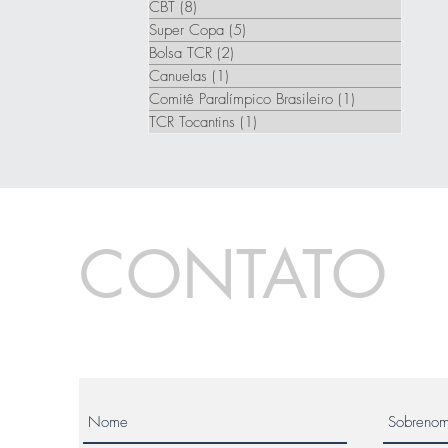
CBT
(8)
8 posts
Super Copa
(5)
5 posts
Bolsa TCR
(2)
2 posts
Canuelas
(1)
1 post
Comitê Paralímpico Brasileiro
(1)
1 post
TCR Tocantins
(1)
1 post
CONTATO