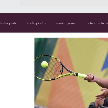
Todos posts
Paralimpiadas
Ranking Juvenil
Categoria Femi
Bolsa TCR
Canuelas
Comitê Paralímpico Brasileiro