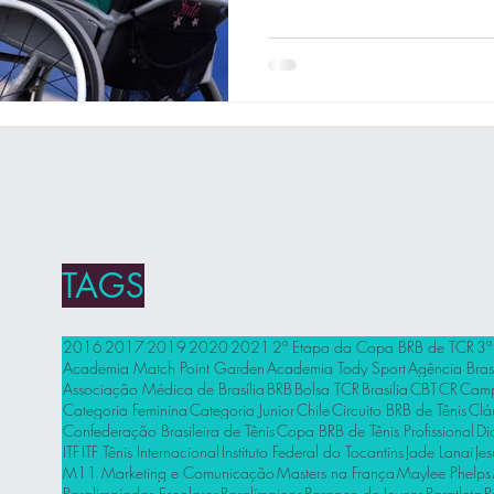
TAGS
2016
2017
2019
2020
2021
2ª Etapa da Copa BRB de TCR
3ª
Academia Match Point Garden
Academia Tody Sport
Agência Brasí
Associação Médica de Brasília
BRB
Bolsa TCR
Brasilia
CBT
CR
Cam
Categoria Feminina
Categoria Junior
Chile
Circuito BRB de Tênis
Clá
Confederação Brasileira de Tênis
Copa BRB de Tênis Profissional
Di
ITF
ITF Tênis Internacional
Instituto Federal do Tocantins
Jade Lanai
Jes
M11 Marketing e Comunicação
Masters na França
Maylee Phelps
Paralimpíadas Escolares
Paralímpicos
Parapen de Jovens
Paratleta
P