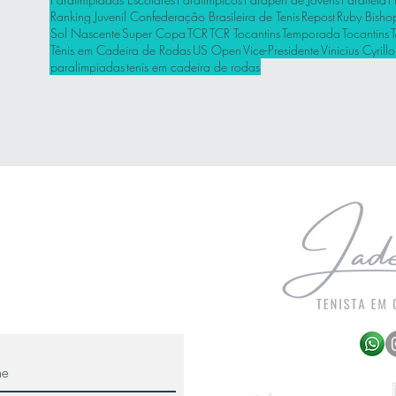
Ranking Juvenil Confederação Brasileira de Tenis
Repost
Ruby Bisho
Sol Nascente
Super Copa
TCR
TCR Tocantins
Temporada
Tocantins
Tênis em Cadeira de Rodas
US Open
Vice-Presidente
Vinicius Cyrillo
paralimpiadas
tenis em cadeira de rodas