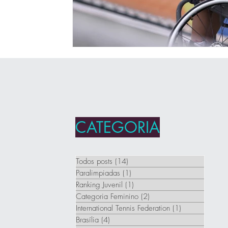
CATEGORIA
Todos posts
(14)
14 posts
Paralimpiadas
(1)
1 post
Ranking Juvenil
(1)
1 post
Categoria Feminino
(2)
2 posts
International Tennis Federation
(1)
1 post
Brasília
(4)
4 posts