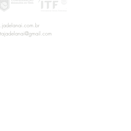
jadelanai.com.br
stajadelanai@gmail.com
,Patrocínios e Agenda de Palestras
61 99827-2449