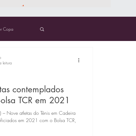
er Copa
o
 leitura
etas contemplados
Bolsa TCR em 2021
) – Nove atletas do Tênis em Cadeira
neficiados em 2021 com o Bolsa TCR,