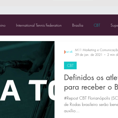
nino
International Tennis Federation
Brasília
CBT
Sup
TCR Tocantins
M11 Marketing e Comunicaçã
29 de jan. de 2021
2 min de
CBT
Definidos os atl
para receber o 
#Repost CBT Florianópolis (SC
de Rodas brasileiro serão be
auxílio...