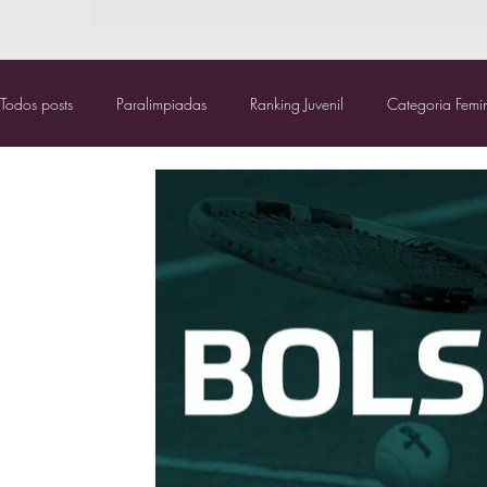
Todos posts
Paralimpiadas
Ranking Juvenil
Categoria Femi
Bolsa TCR
Canuelas
Comitê Paralímpico Brasileiro