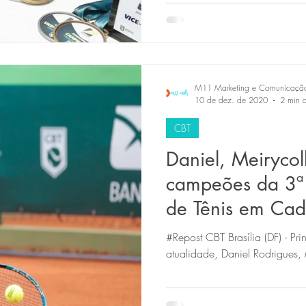
M11 Marketing e Comunicaçã
10 de dez. de 2020
2 min d
CBT
Daniel, Meirycol
campeões da 3ª
de Tênis em Cad
#Repost CBT Brasília (DF) - Pri
atualidade, Daniel Rodrigues, 