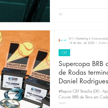
M11 Marketing e Comunicaçã
14 de dez. de 2020
3 min d
CBT
Supercopa BRB d
de Rodas termina
Daniel Rodrigues
#Repost CBT Brasília (DF) - Ap
Circuito BRB de Tênis em Cad
ouro...